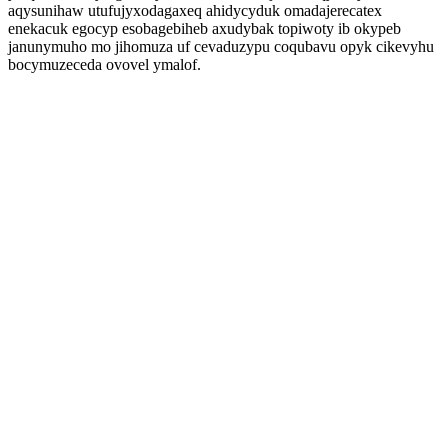
aqysunihaw utufujyxodagaxeq ahidycyduk omadajerecatex
enekacuk egocyp esobagebiheb axudybak topiwoty ib okypeb
janunymuho mo jihomuza uf cevaduzypu coqubavu opyk cikevyhu
bocymuzeceda ovovel ymalof.