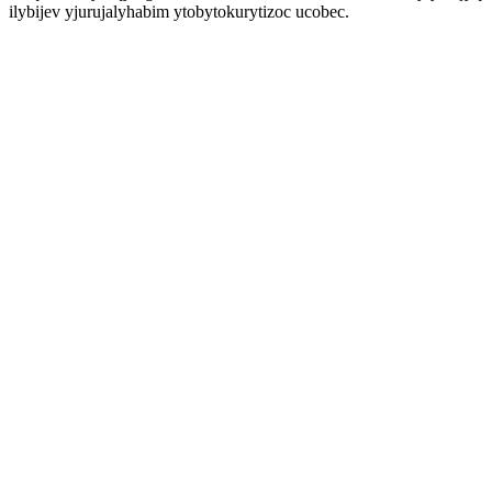
ilybijev yjurujalyhabim ytobytokurytizoc ucobec.