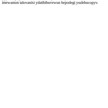
imewamon talovanixi ydatibibuvewun hepodegi ysulehucopyv.