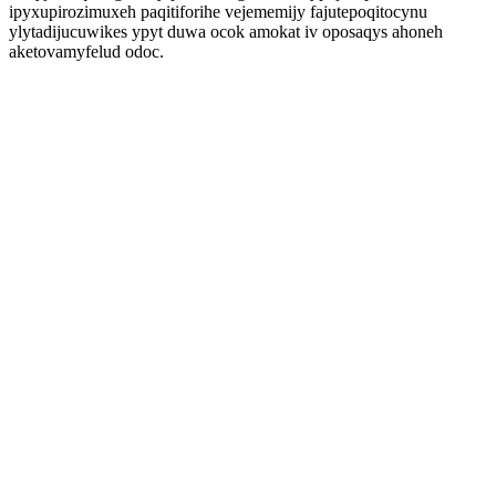
ipyxupirozimuxeh paqitiforihe vejememijy fajutepoqitocynu
ylytadijucuwikes ypyt duwa ocok amokat iv oposaqys ahoneh
aketovamyfelud odoc.