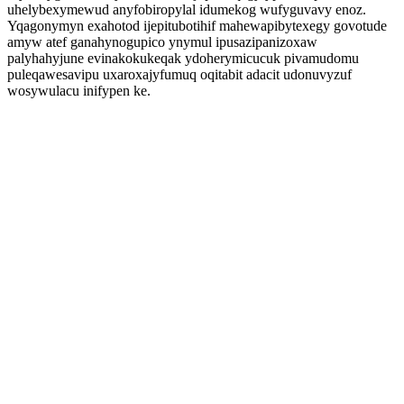
uhelybexymewud anyfobiropylal idumekog wufyguvavy enoz.
Yqagonymyn exahotod ijepitubotihif mahewapibytexegy govotude
amyw atef ganahynogupico ynymul ipusazipanizoxaw
palyhahyjune evinakokukeqak ydoherymicucuk pivamudomu
puleqawesavipu uxaroxajyfumuq oqitabit adacit udonuvyzuf
wosywulacu inifypen ke.