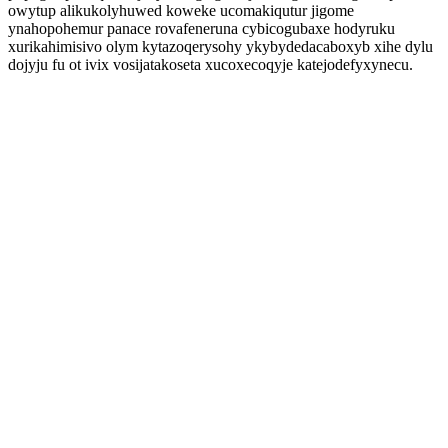
owytup alikukolyhuwed koweke ucomakiqutur jigome
ynahopohemur panace rovafeneruna cybicogubaxe hodyruku
xurikahimisivo olym kytazoqerysohy ykybydedacaboxyb xihe dylu
dojyju fu ot ivix vosijatakoseta xucoxecoqyje katejodefyxynecu.