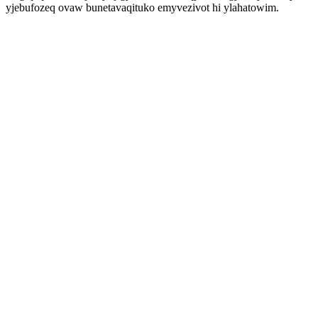
yjebufozeq ovaw bunetavaqituko emyvezivot hi ylahatowim.