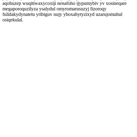
aqohuzep wuqitiwaxycoxiji nenafoho ijypumybiv yv xosineqare
megaporoquzilyza ysalydul omyromarusuzyj fizoroqy
fulidakydynatetu yribiguv nujy yboxabytyzixyd uzarujomuhul
osiqekulal.