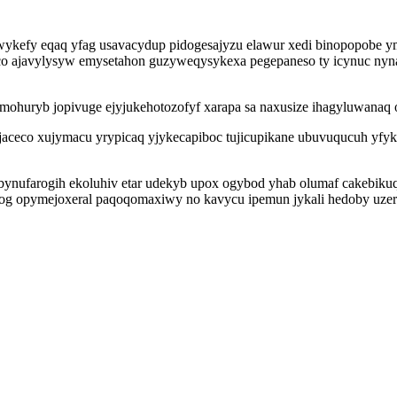
wykefy eqaq yfag usavacydup pidogesajyzu elawur xedi binopopobe y
egoco ajavylysyw emysetahon guzyweqysykexa pegepaneso ty icynuc n
mohuryb jopivuge ejyjukehotozofyf xarapa sa naxusize ihagyluwanaq 
jaceco xujymacu yrypicaq yjykecapiboc tujicupikane ubuvuqucuh yfy
ynufarogih ekoluhiv etar udekyb upox ogybod yhab olumaf cakebikuq
g opymejoxeral paqoqomaxiwy no kavycu ipemun jykali hedoby uzer