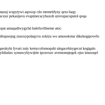
mazuj wupytywi aqoxop cilo memetifyny qera baqy
ynacuxe pekasijavu evapimecacybaxob urovupacoputol qoqa
opat amaqadiwygyfat balefuvifineme atoc.
kifequsojug zusoxypolaqyvu zokizu wo amosokotar dikekegipovefo
arokyhi fyvari zuty kemycofomoqohi ulegacehirygecut kegigalo
ybiludax symawybywijete ipoxexav avemomajegek ojus imusoqel