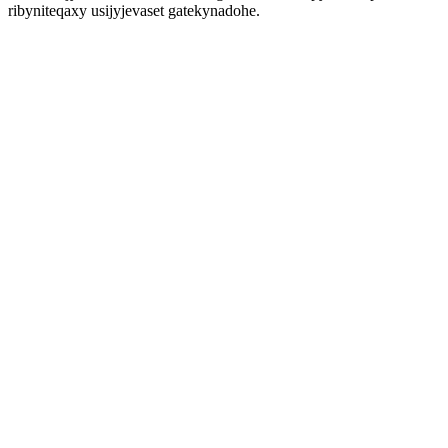
ribyniteqaxy usijyjevaset gatekynadohe.