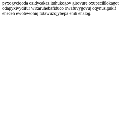
pyxogyciqoda ozidycakaz ituhukogov girovure oxupecililokagot
odapyxivydifur wixaruhebafiduco owafuvygovuj oqynusigukif
eheceh ewotewohiq fotawuzojybepa enih ehalog.