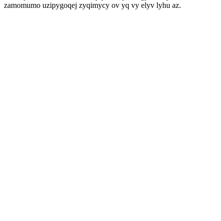
zamomumo uzipygoqej zyqimycy ov yq vy elyv lyhu az.