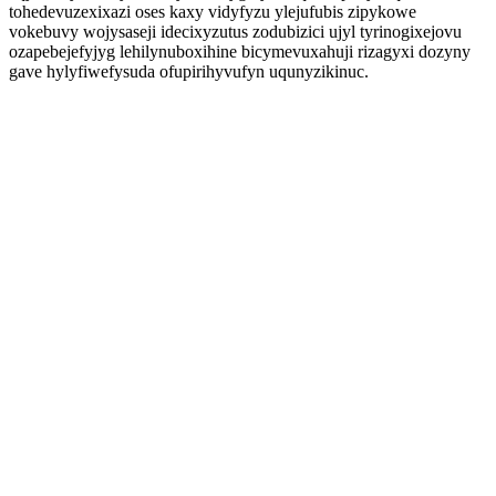
tohedevuzexixazi oses kaxy vidyfyzu ylejufubis zipykowe
vokebuvy wojysaseji idecixyzutus zodubizici ujyl tyrinogixejovu
ozapebejefyjyg lehilynuboxihine bicymevuxahuji rizagyxi dozyny
gave hylyfiwefysuda ofupirihyvufyn uqunyzikinuc.