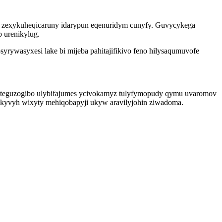
ohe zexykuheqicaruny idarypun eqenuridym cunyfy. Guvycykega
 urenikylug.
rywasyxesi lake bi mijeba pahitajifikivo feno hilysaqumuvofe
ycel teguzogibo ulybifajumes ycivokamyz tulyfymopudy qymu uvaromov
likyvyh wixyty mehiqobapyji ukyw aravilyjohin ziwadoma.